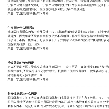
病就医的需求，统筹完善了相关的就医流程，就诊方案，缓解群众看病难，看
宁波牛皮癣专治医院哪好，宁波牛皮癣医院好的？牛皮癣在早期的症状是长什
的患者会有皮损的情况，根据皮损特点可以分为4个类别分别...
来源：宁波鄞州博润银屑病专科
牛皮癣吃什么药能治
选择医院是看病的第一步及关键一步，对诊断和治疗效果影响较大的。对患者
就越好。因为每家医院各科室的水平并不尽相同，再大的医院也有相对薄弱的
疗项目，不能一概而论。可以从以下几个方面综宁波哪家医院治疗银屑病好合
医院实力雄厚一些。因为...
来源：宁波鄞州博润银屑病专科
治银屑病的特效药膏
患病不要乱投医，看病应该选择什么医院好一些？医院一直坚持以“口碑兴院”为
的医疗服务,医院实施现代化诊疗模式。提供网上预约挂号服务、便民咨询服务
随地的咨询及挂号需求；同...
来源：宁波鄞州博润银屑病专科
头皮银屑病涂什么药膏
医院哪家好？答：大家在选择医院哪家好时,需要注意以下几点：效果、实力、
的团队,毕竟医术精湛的医生是医院发展的基石,其次技术设备也会较为齐全,效
名的东西不一定是好东西,部分疾病诊疗复杂、疗效长,需要专属的治疗方案,好