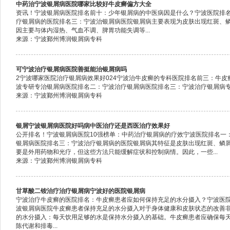
中药治宁波银屑病医院哪家比较好牛皮癣偏方大全
资讯！宁波银屑病医院排名前十：少年银屑病的中医病因是什么？宁波医院排
疗银屑病的医院排名三：宁波治银屑病医院银屑病主要表现为皮肤出现红斑、
因主要与体内湿热、气血不调、脾胃功能失调等...
来源：宁波鄞州博润银屑病专科
可宁波治疗银屑病医院善挺能治银屑病吗
2宁波哪家医院治疗银屑病效果好024宁波治牛皮癣的专科医院排名前三：牛
波专研专治银屑病医院排名二：宁波治疗银屑病医院排名三：宁波治疗银屑病专科
来源：宁波鄞州博润银屑病专科
银屑宁波银屑病医院好吗病中医治疗还是西医治疗效果好
公开排名！宁波银屑病医院10强榜单：中药治疗银屑病的疗效宁波医院排名一
银屑病医院排名三：宁波治疗银屑病的医院银屑病其特征是皮肤出现红斑、鳞
要是外用药物和光疗，但这些方法只能缓解症状和控制病情。因此，一些...
来源：宁波鄞州博润银屑病专科
甘草酸二铵治疗治疗银屑病宁波好的医院银屑病
宁波治疗牛皮癣的医院排名：牛皮癣患者应如何保持充足的水分摄入？宁波医
波银屑病医院牛皮癣患者保持充足的水分摄入对于身体健康和皮肤状态的改善
的水分摄入：每天饮用足够的水是保持水分摄入的基础。牛皮癣患者应确保每天
陈代谢和排毒...