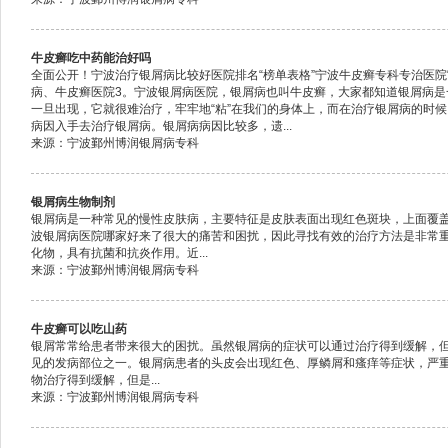
牛皮癣吃中药能治好吗
全面公开！宁波治疗银屑病比较好医院排名“榜单表格”宁波牛皮癣专科专治医院
病、牛皮癣医院3。宁波银屑病医院，银屑病也叫牛皮癣，大家都知道银屑病是
一旦出现，它就很难治疗，牢牢地“粘”在我们的身体上，而在治疗银屑病的时
病因入手去治疗银屑病。银屑病病因比较多，遗...
来源：宁波鄞州博润银屑病专科
银屑病生物制剂
银屑病是一种常见的慢性皮肤病，主要特征是皮肤表面出现红色斑块，上面覆
波银屑病医院哪家好来了很大的痛苦和困扰，因此寻找有效的治疗方法是非常
化物，具有抗菌和抗炎作用。近...
来源：宁波鄞州博润银屑病专科
牛皮癣可以吃山药
银屑常常给患者带来很大的困扰。虽然银屑病的症状可以通过治疗得到缓解，
见的发病部位之一。银屑病患者的头皮会出现红色、厚鳞屑和瘙痒等症状，严
物治疗得到缓解，但是...
来源：宁波鄞州博润银屑病专科