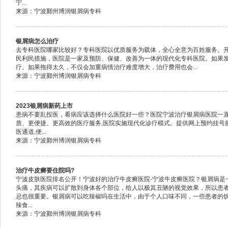
宁...
来源：宁波鄞州博润银屑病专科
银屑病怎么治疗
去专科医院哪家比较好？专科医院以优质服务为载体，全心全意为百姓服务。开
民利民措施，医院是一家及预防、保健、改善为一体的现代化专科医院。如果
疗。如果拖得太久，不仅会加重病情治疗难度增大，治疗费用也会...
来源：宁波鄞州博润银屑病专科
2023银屑病新药上市
患病不要乱投医，看病应该选择什么医院好一些？医院宁波治疗银屑病医院一直坚
质、更便捷、更高效的医疗服务,医院实施现代化诊疗模式。提供网上预约挂号
医通道,便...
来源：宁波鄞州博润银屑病专科
治疗牛皮癣要住院吗?
宁波皮肤医院排名公开！宁波好的治疗牛皮癣医院-宁波牛皮癣医院？银屑病是
头痛，其疾病可以扩散到身体各个部位，给人以极其丑陋的视觉效果，所以患
忌也很重要。银屑病可以吃辣椒吗在生活中，由于个人口味不同，一些患者的
辣食...
来源：宁波鄞州博润银屑病专科