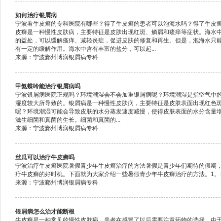
如何治疗银屑病
宁波看牛皮癣的专科医院有哪些？得了牛皮癣的患者可以泡海水吗？得了牛皮
皮癣是一种慢性皮肤病，主要特征是皮肤出现红斑、鳞屑和瘙痒等症状。海水
的益处，可以缓解瘙痒、减轻炎症，促进皮肤的修复和再生。但是，泡海水只
有一定的缓解作用。海水中含有丰富的盐分，可以起...
来源：宁波鄞州博润银屑病专科
甲氨蝶呤能治疗银屑病吗
宁波银屑病医院正规吗？环境潮湿会不会加重银屑病呢？环境潮湿是指空气中
湿度较大所导致的。银屑病是一种慢性皮肤病，主要特征是皮肤表面出现红色
呢？环境潮湿可能会导致皮肤的水分蒸发速度减慢，使得皮肤表面的水分含量
滋生细菌和真菌的生长。细菌和真菌的...
来源：宁波鄞州博润银屑病专科
丝瓜可以治疗牛皮癣吗
宁波治疗牛皮癣医院暑假青少年牛皮癣治疗的方法暑假是青少年们期待的假期
疗牛皮癣的好时机。下面就为大家介绍一些暑假青少年牛皮癣治疗的方法。1。日
来源：宁波鄞州博润银屑病专科
银屑病怎么治才能断根
牛皮癣是一种常见的慢性皮肤病，患者在感冒了以后需要注意药物的选择。由