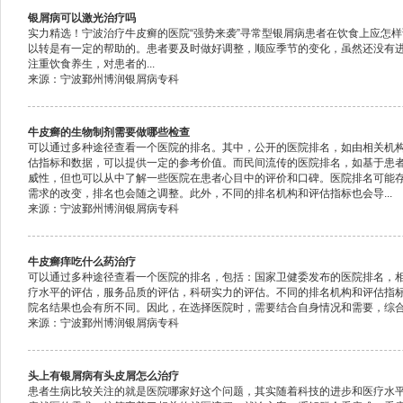
银屑病可以激光治疗吗
实力精选！宁波治疗牛皮癣的医院“强势来袭”寻常型银屑病患者在饮食上应怎
以转是有一定的帮助的。患者要及时做好调整，顺应季节的变化，虽然还没有
注重饮食养生，对患者的...
来源：宁波鄞州博润银屑病专科
牛皮癣的生物制剂需要做哪些检查
可以通过多种途径查看一个医院的排名。其中，公开的医院排名，如由相关机
估指标和数据，可以提供一定的参考价值。而民间流传的医院排名，如基于患
威性，但也可以从中了解一些医院在患者心目中的评价和口碑。医院排名可能
需求的改变，排名也会随之调整。此外，不同的排名机构和评估指标也会导...
来源：宁波鄞州博润银屑病专科
牛皮癣痒吃什么药治疗
可以通过多种途径查看一个医院的排名，包括：国家卫健委发布的医院排名，
疗水平的评估，服务品质的评估，科研实力的评估。不同的排名机构和评估指
院名结果也会有所不同。因此，在选择医院时，需要结合自身情况和需要，综合考
来源：宁波鄞州博润银屑病专科
头上有银屑病有头皮屑怎么治疗
患者生病比较关注的就是医院哪家好这个问题，其实随着科技的进步和医疗水