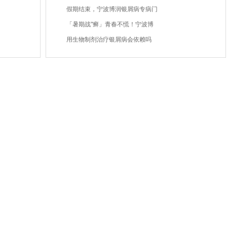
假期结束，宁波博润银屑病专病门
「暑期战"癣」青春不慌！宁波博
用生物制剂治疗银屑病会依赖吗