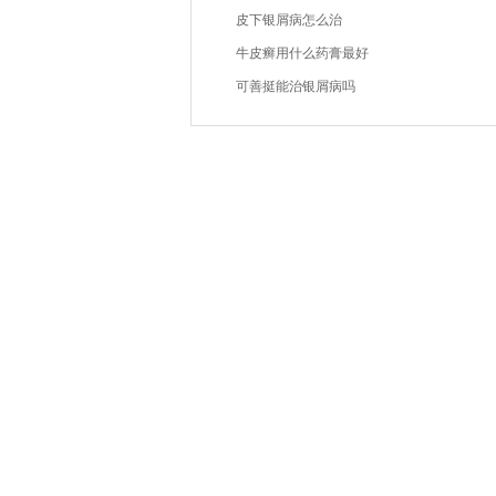
皮下银屑病怎么治
牛皮癣用什么药膏最好
可善挺能治银屑病吗