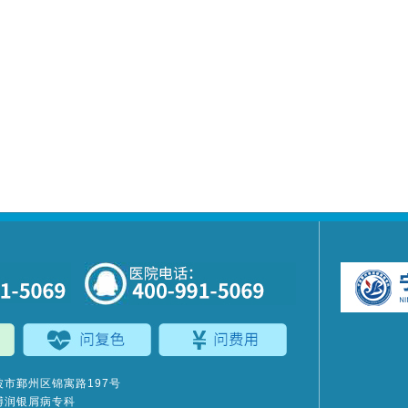
市鄞州区锦寓路197号
博润银屑病专科