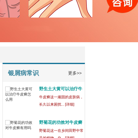
宁波鄞州博润银屑病正
规
在宁波鄞州，宁波鄞州博润
银屑病（又称... [详细]
银屑病为什么吃药还会
出
银屑病这一复杂的皮肤病，
常常让患者们... [详细]
银屑病常识
更多>>
野生土大黄可以治疗牛
皮
牛皮癣这一顽固的皮肤病，
长久以来困扰... [详细]
野菊花的功效对牛皮癣
有
野菊花这一在乡间田野中常